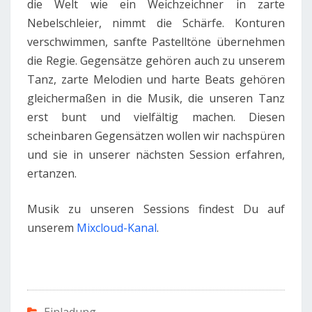
die Welt wie ein Weichzeichner in zarte
Nebelschleier, nimmt die Schärfe. Konturen
verschwimmen, sanfte Pastelltöne übernehmen
die Regie. Gegensätze gehören auch zu unserem
Tanz, zarte Melodien und harte Beats gehören
gleichermaßen in die Musik, die unseren Tanz
erst bunt und vielfältig machen. Diesen
scheinbaren Gegensätzen wollen wir nachspüren
und sie in unserer nächsten Session erfahren,
ertanzen.
Musik zu unseren Sessions findest Du auf
unserem
Mixcloud-Kanal
.
Was ist Core Connexion?
Die Session ist eine Art Wave, wie bei 5 Rhythmen von Gabrielle Roth (#5rhythms). Ähnlichkeiten gibt es auch zu Open Floor (#openfloor). Core Connexion (#coreconnexion) ist aber eine Weiterentwicklung von Eva Vigran und beinhaltet auch Elemente von Anna Halprin und Daria Halprin, dem Live Art Prozess, sowie Elemente aus dem Aikido, insbesondere den Lehren von Wendy Palmer, dem Yoga usw. Es geht um Körper Selbsterfahrung, um Tanz, als Selbsterfahrung. Es geht auch um Erweiterung des eigenen Bewegungsspektrums, um Bewusstsein, also bewusstes Sein, um Neugier, um Offenheit und nicht nur freies Tanzen ist als künstlerischer Ausdruck gewollt, sondern auch weitere künstlerische Ausdrucksformen können eingeflochten sein. Die Session findet in der Tanzwerkstatt Darmstadt statt und Teilnehmerinnen und Teilnehmer, Tänzerinnen und Tänzer, unerfahren oder erfahren aus dem ganzen Rhein-/Main-Gebiet, aus Darmstadt, Wiesbaden, Mainz, Frankfurt oder Aschaffenburg sind herzlich willkommen.
Einladung