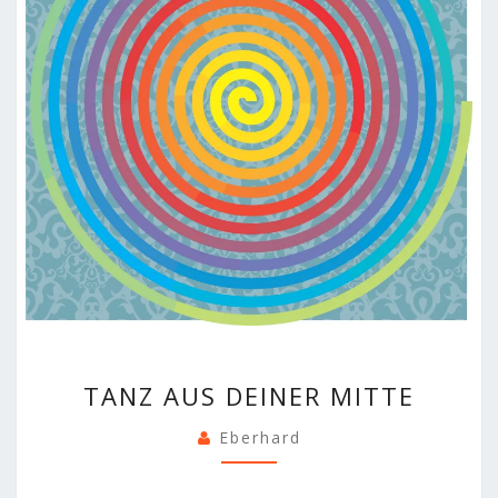
TANZ
TANZ AUS DEINER MITTE
AUS
DEINER
Eberhard
MITTE