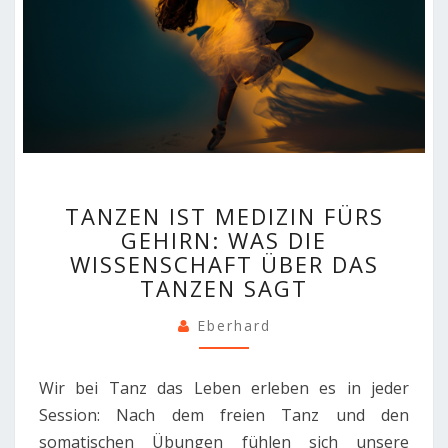
TANZEN
TANZEN IST MEDIZIN FÜRS
IST
GEHIRN: WAS DIE
MEDIZIN
WISSENSCHAFT ÜBER DAS
FÜRS
GEHIRN:
TANZEN SAGT
WAS
DIE
Eberhard
WISSENSCHAFT
ÜBER
Wir bei Tanz das Leben erleben es in jeder
DAS
TANZEN
Session: Nach dem freien Tanz und den
SAGT
somatischen Übungen fühlen sich unsere