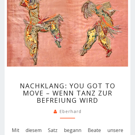
NACHKLANG:
NACHKLANG: YOU GOT TO
YOU
MOVE – WENN TANZ ZUR
GOT
BEFREIUNG WIRD
TO
MOVE
Eberhard
–
WENN
TANZ
Mit diesem Satz begann Beate unsere
ZUR