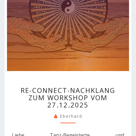
RE-
RE-CONNECT-NACHKLANG
CONNECT-
ZUM WORKSHOP VOM
NACHKLANG
27.12.2025
ZUM
WORKSHOP
Eberhard
VOM
27.12.2025
Liebe Tanz-Begeisterte und