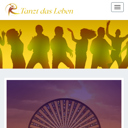
Togg
navi
TANZT
DAS
LEBEN
Blog