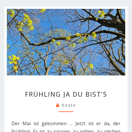
FRÜHLING
FRÜHLING JA DU BIST’S
JA
DU
Beate
BIST’S
Der Mai ist gekommen … Jetzt ist er da, der
Frühling. Er ist zu spüren, zu sehen, zu riechen