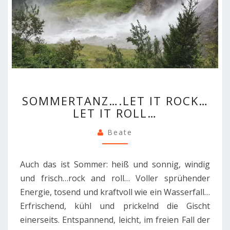
SOMMERTANZ….LET
SOMMERTANZ….LET IT ROCK…
IT
LET IT ROLL…
ROCK…
LET
Beate
IT
ROLL…
Auch das ist Sommer: heiß und sonnig, windig
und frisch…rock and roll… Voller sprühender
Energie, tosend und kraftvoll wie ein Wasserfall…
Erfrischend, kühl und prickelnd die Gischt
einerseits. Entspannend, leicht, im freien Fall der