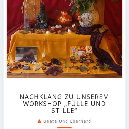
NACHKLANG
NACHKLANG ZU UNSEREM
ZU
WORKSHOP „FÜLLE UND
UNSEREM
STILLE“
WORKSHOP
„FÜLLE
Beate Und Eberhard
UND
STILLE“