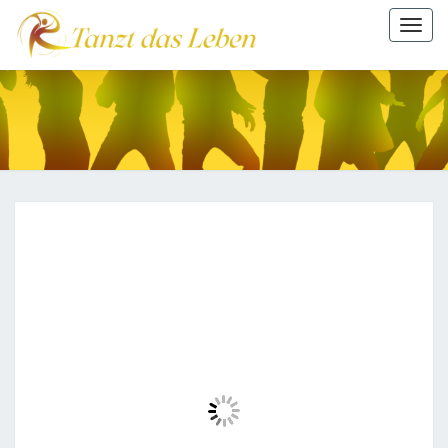
Togg
navi
TANZT
DAS
LEBEN