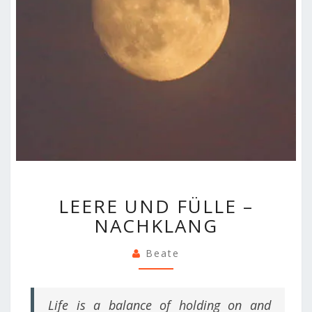
LEERE
LEERE UND FÜLLE –
UND
FÜLLE
NACHKLANG
–
NACHKLANG
Beate
Life is a balance of holding on and