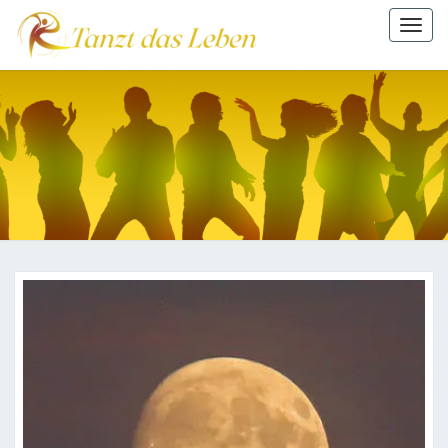
Togg
navi
TANZT
DAS
LEBEN