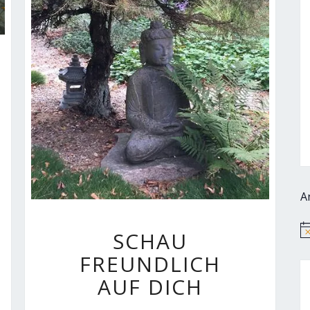
A
SCHAU
SCHAU
Hi
FREUNDLICH
FREUNDLICH
AUF
DICH
AUF DICH