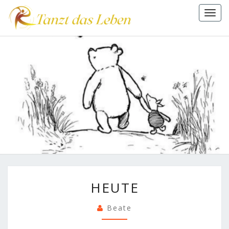
Togg
navi
HEUTE
HEUTE
Beate