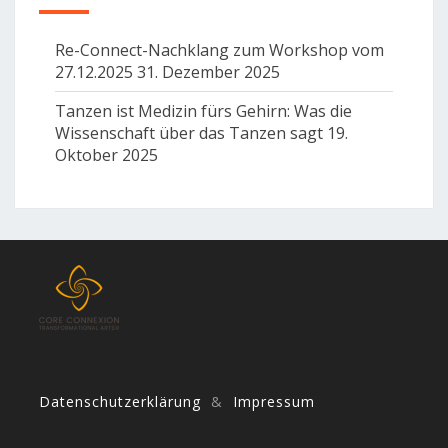
Re-Connect-Nachklang zum Workshop vom
27.12.2025
31. Dezember 2025
Tanzen ist Medizin fürs Gehirn: Was die
Wissenschaft über das Tanzen sagt
19.
Oktober 2025
Datenschutzerklärung
&
Impressum
Tanzen, Dance, Bio Danca, fünf Rhythmen, 5Rhythmen, freier Tanz, Frei Tanz, Darmstadt, Frankfurt Mainz, Rhein-Main, Rhein/Main, Aschaffenburg, Heidelberg, Weinheim, Bensheim, Odenwald, Groß-Gerau, Ballett, 5Rhythms, Musik, Music, CoreConnecion, Core Connection, Kern, Core Connected, Tanz das Leben, Dance your life, Rytmus, Rytmus, Rythmus, Tanz das Leben, Tanz des