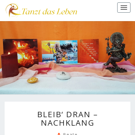
Togg
navi
BLEIB‘
BLEIB‘ DRAN –
DRAN
–
NACHKLANG
NACHKLANG
Beate