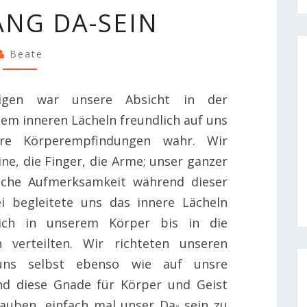
NACHKLANG
NG DA-SEIN
DA-
SEIN
Beate
igen war unsere Absicht in der
dem inneren Lächeln freundlich auf uns
re Körperempfindungen wahr. Wir
ne, die Finger, die Arme; unser ganzer
liche Aufmerksamkeit während dieser
i begleitete uns das innere Lächeln
 sich in unserem Körper bis in die
 verteilten. Wir richteten unseren
uns selbst ebenso wie auf unsre
nd diese Gnade für Körper und Geist
lauben, einfach mal unser Da- sein zu