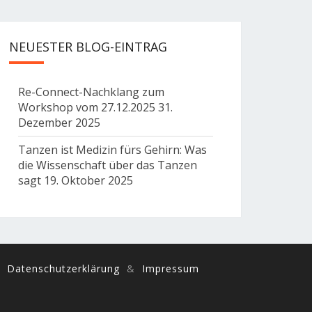
NEUESTER BLOG-EINTRAG
Re-Connect-Nachklang zum
Workshop vom 27.12.2025
31.
Dezember 2025
Tanzen ist Medizin fürs Gehirn: Was
die Wissenschaft über das Tanzen
sagt
19. Oktober 2025
Datenschutzerklärung
&
Impressum
Tanzen, Dance, Bio Danca, fünf Rhythmen, 5Rhythmen, freier Tanz, Frei Tanz, Darmstadt, Frankfurt Mainz, Rhein-Main, Rhein/Main, Aschaffenburg, Heidelberg, Weinheim, Bensheim, Odenwald, Groß-Gerau, Ballett, 5Rhythms, Musik, Music, CoreConnecion, Core Connection, Kern, Core Connected, Tanz das Leben, Dance your
life, Rytmus, Rytmus, Rythmus, Tanz das Leben, Tanz des Lebens, Liebe, Achtsamkeit, Bewusstheit, Kreativität, Malen, Bewegung, Inspiration, Improvisation, Neugier, Lachen, Freude, Meditation, meditativ,