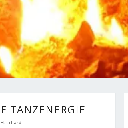
FEUER:
NE TANZENERGIE
MEINE
TANZENERGIE
Eberhard