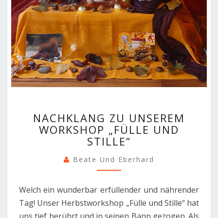
NACHKLANG
NACHKLANG ZU UNSEREM
ZU
WORKSHOP „FÜLLE UND
UNSEREM
STILLE“
WORKSHOP
„FÜLLE
Beate Und Eberhard
UND
STILLE“
Welch ein wunderbar erfüllender und nährender
Tag! Unser Herbstworkshop „Fülle und Stille“ hat
uns tief berührt und in seinen Bann gezogen. Als