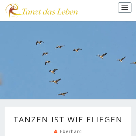
Togg
navi
TANZEN
TANZEN IST WIE FLIEGEN
IST
WIE
Eberhard
FLIEGEN