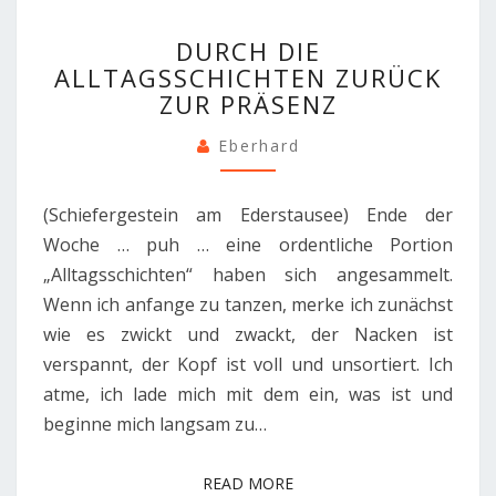
DURCH
DURCH DIE
DIE
ALLTAGSSCHICHTEN ZURÜCK
ALLTAGSSCHICHTEN
ZUR PRÄSENZ
ZURÜCK
ZUR
Eberhard
PRÄSENZ
(Schiefergestein am Ederstausee) Ende der
Woche … puh … eine ordentliche Portion
„Alltagsschichten“ haben sich angesammelt.
Wenn ich anfange zu tanzen, merke ich zunächst
wie es zwickt und zwackt, der Nacken ist
verspannt, der Kopf ist voll und unsortiert. Ich
atme, ich lade mich mit dem ein, was ist und
beginne mich langsam zu…
READ MORE
READ MORE