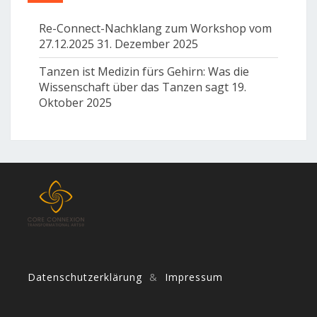
Re-Connect-Nachklang zum Workshop vom
27.12.2025
31. Dezember 2025
Tanzen ist Medizin fürs Gehirn: Was die
Wissenschaft über das Tanzen sagt
19.
Oktober 2025
Datenschutzerklärung
&
Impressum
Tanzen, Dance, Bio Danca, fünf Rhythmen, 5Rhythmen, freier Tanz, Frei Tanz, Darmstadt, Frankfurt Mainz, Rhein-Main, Rhein/Main, Aschaffenburg, Heidelberg, Weinheim, Bensheim, Odenwald, Groß-Gerau, Ballett, 5Rhythms, Musik, Music, CoreConnecion, Core Connection, Kern, Core Connected, Tanz das Leben, Dance your life, Rytmus, Rytmus, Rythmus, Tanz das Leben, Tanz des