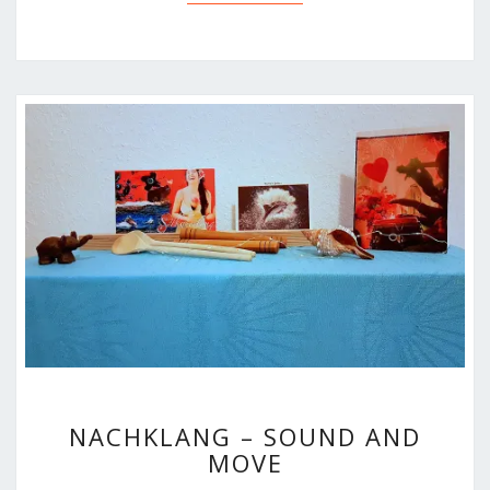
NACHKLANG
NACHKLANG – SOUND AND
–
MOVE
SOUND
AND