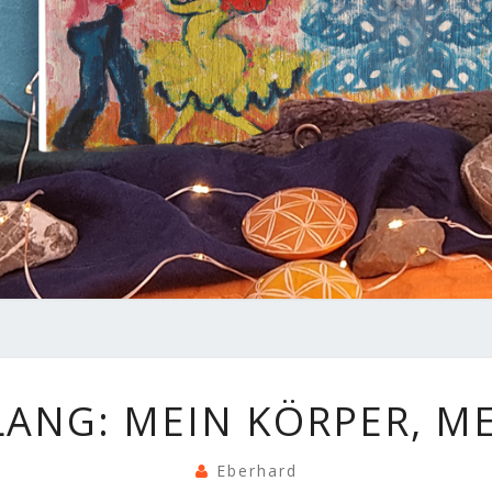
NACHKLANG:
ANG: MEIN KÖRPER, M
MEIN
KÖRPER,
MEINTANZ
Eberhard