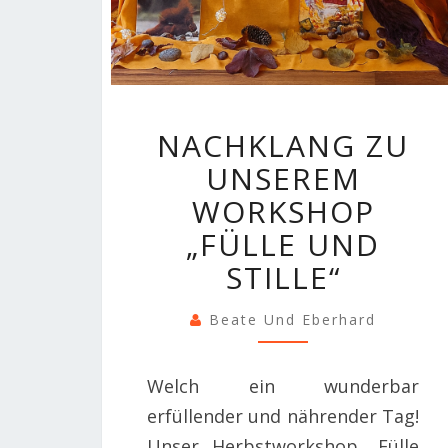
NACHKLANG
NACHKLANG ZU
ZU
UNSEREM
UNSEREM
WORKSHOP
WORKSHOP
„FÜLLE
„FÜLLE UND
UND
STILLE“
STILLE“
Beate Und Eberhard
Welch ein wunderbar
erfüllender und nährender Tag!
Unser Herbstworkshop „Fülle