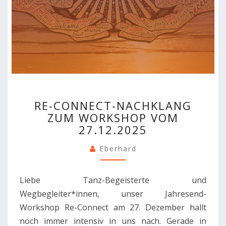
RE-
RE-CONNECT-NACHKLANG
CONNECT-
ZUM WORKSHOP VOM
NACHKLANG
27.12.2025
ZUM
WORKSHOP
Eberhard
VOM
27.12.2025
Liebe Tanz-Begeisterte und
Wegbegleiter*innen, unser Jahresend-
Workshop Re-Connect am 27. Dezember hallt
noch immer intensiv in uns nach. Gerade in