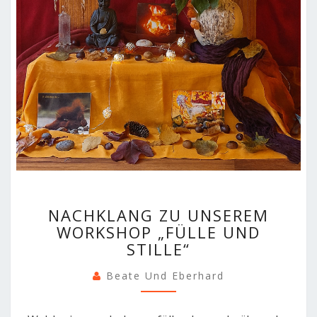
NACHKLANG
NACHKLANG ZU UNSEREM
ZU
WORKSHOP „FÜLLE UND
UNSEREM
STILLE“
WORKSHOP
„FÜLLE
Beate Und Eberhard
UND
STILLE“