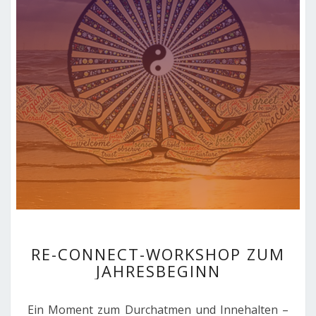
RE-
RE-CONNECT-WORKSHOP ZUM
CONNECT-
JAHRESBEGINN
WORKSHOP
ZUM
JAHRESBEGINN
Ein Moment zum Durchatmen und Innehalten –