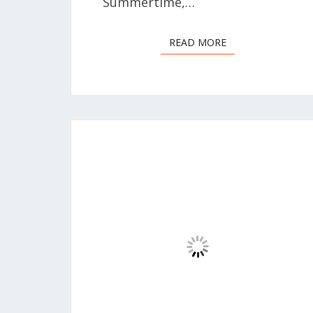
Summertime,…
READ MORE
READ MORE