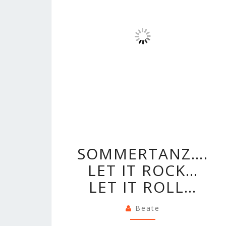
SOMMERTANZ….
SOMMERTANZ….
IT
LET IT ROCK…
ROCK…
LET
LET IT ROLL…
IT
ROLL…
Beate