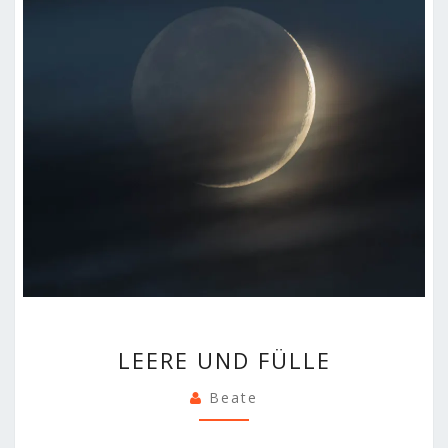
LEERE
LEERE UND FÜLLE
UND
FÜLLE
Beate