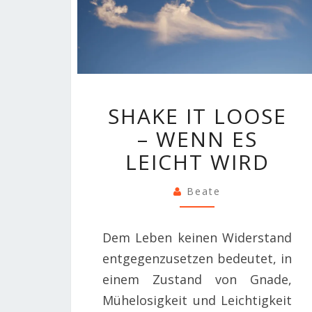
SHAKE
SHAKE IT LOOSE
IT
– WENN ES
LOOSE
–
LEICHT WIRD
WENN
ES
Beate
LEICHT
WIRD
Dem Leben keinen Widerstand
entgegenzusetzen bedeutet, in
einem Zustand von Gnade,
Mühelosigkeit und Leichtigkeit