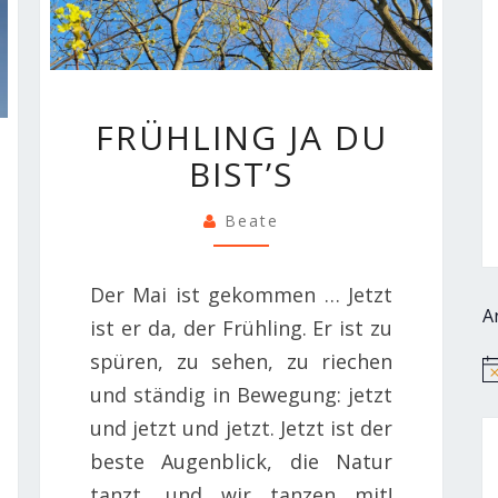
FRÜHLING
FRÜHLING JA DU
JA
BIST’S
DU
BIST’S
Beate
Der Mai ist gekommen … Jetzt
A
ist er da, der Frühling. Er ist zu
spüren, zu sehen, zu riechen
Hi
und ständig in Bewegung: jetzt
und jetzt und jetzt. Jetzt ist der
beste Augenblick, die Natur
tanzt, und wir tanzen mit!