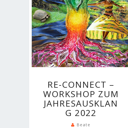
RE-
RE-CONNECT –
CONNECT
WORKSHOP ZUM
–
WORKSHOP
JAHRESAUSKLAN
ZUM
G 2022
JAHRESAUSKLA
2022
Beate