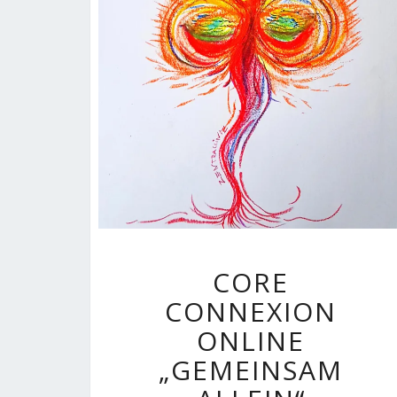
CORE
CORE
CONNEXION
CONNEXION
ONLINE
„GEMEINSAM
ONLINE
ALLEIN“
„GEMEINSAM