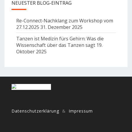
NEUESTER BLOG-EINTRAG
Re-Connect-Nachklang zum Workshop vom
27.12.2025
31. Dezember 2025
Tanzen ist Medizin fürs Gehirn: Was die
Wissenschaft über das Tanzen sagt
19.
Oktober 2025
Datenschutzerklärung
&
Impressum
Tanzen, Dance, Bio Danca, fünf Rhythmen, 5Rhythmen, freier Tanz, Frei Tanz, Darmstadt, Frankfurt Mainz, Rhein-Main, Rhein/Main, Aschaffenburg, Heidelberg, Weinheim, Bensheim, Odenwald, Groß-Gerau, Ballett, 5Rhythms, Musik, Music, CoreConnecion, Core Connection, Kern, Core Connected, Tanz das Leben, Dance your life, Rytmus, Rytmus, Rythmus, Tanz das Leben, Tanz des
Lebens, Liebe, Achtsamkeit, Bewusstheit, Kreativität, Malen, Bewegung, Inspiration, Improvisation, Neugier, Lachen, Freude, Meditation, meditativ,