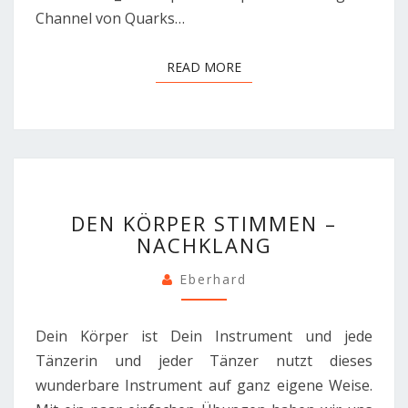
Channel von Quarks…
READ MORE
READ MORE
DEN
DEN KÖRPER STIMMEN –
KÖRPER
NACHKLANG
STIMMEN
–
Eberhard
NACHKLANG
Dein Körper ist Dein Instrument und jede
Tänzerin und jeder Tänzer nutzt dieses
wunderbare Instrument auf ganz eigene Weise.