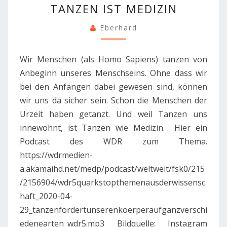
TANZEN IST MEDIZIN
IST
MEDIZIN
Eberhard
Wir Menschen (als Homo Sapiens) tanzen von
Anbeginn unseres Menschseins. Ohne dass wir
bei den Anfängen dabei gewesen sind, können
wir uns da sicher sein. Schon die Menschen der
Urzeit haben getanzt. Und weil Tanzen uns
innewohnt, ist Tanzen wie Medizin. Hier ein
Podcast des WDR zum Thema.
https://wdrmedien-
a.akamaihd.net/medp/podcast/weltweit/fsk0/215
/2156904/wdr5quarkstopthemenausderwissensc
haft_2020-04-
29_tanzenfordertunserenkoerperaufganzverschi
edenearten_wdr5.mp3 Bildquelle: Instagram