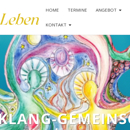
HOME
TERMINE
ANGEBOT
KONTAKT
KLANG-GEMEINS
Nachklang-
Gemeinschaft
Beate