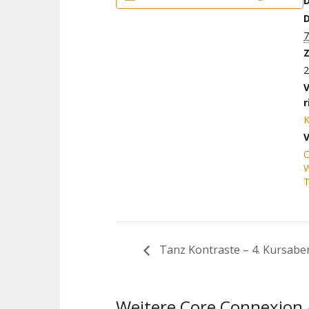
7
Z
2
r
K
V
C
T
Tanz Kontraste – 4. Kursabe
Weitere Core Connexion