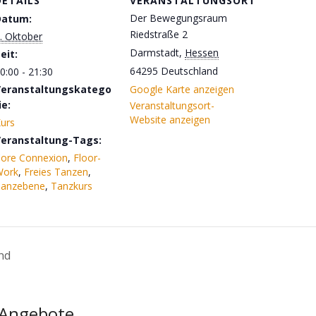
DETAILS
VERANSTALTUNGSORT
Der Bewegungsraum
Datum:
Riedstraße 2
. Oktober
Darmstadt
,
Hessen
eit:
64295
Deutschland
0:00 - 21:30
Veranstaltungskatego
Google Karte anzeigen
ie:
Veranstaltungsort-
Website anzeigen
urs
eranstaltung-Tags:
ore Connexion
,
Floor-
Work
,
Freies Tanzen
,
anzebene
,
Tanzkurs
nd
 Angebote