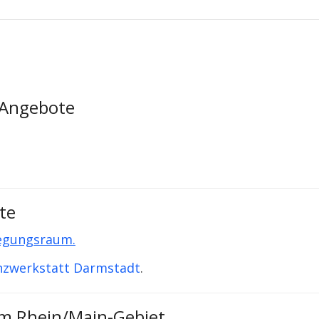
 Angebote
te
egungsraum.
nzwerkstatt Darmstadt
.
im Rhein/Main-Gebiet