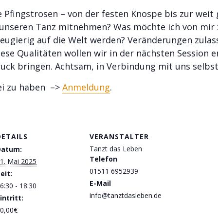
die Pfingstrosen – von der festen Knospe bis zur wei
d unseren Tanz mitnehmen? Was möchte ich von mir 
neugierig auf die Welt werden? Veränderungen zul
iese Qualitäten wollen wir in der nächsten Session 
uck bringen. Achtsam, in Verbindung mit uns selbs
bei zu haben –>
Anmeldung
.
DETAILS
VERANSTALTER
Tanzt das Leben
Datum:
Telefon
1. Mai 2025
01511 6952939
eit:
E-Mail
6:30 - 18:30
info@tanztdasleben.de
intritt:
0,00€